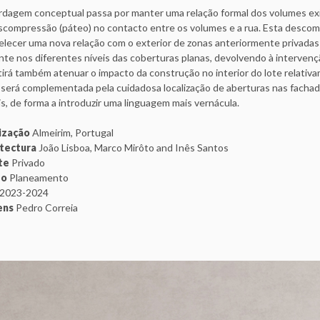
rdagem conceptual passa por manter uma relação formal dos volumes exis
compressão (páteo) no contacto entre os volumes e a rua. Esta descompr
lecer uma nova relação com o exterior de zonas anteriormente privadas 
te nos diferentes níveis das coberturas planas, devolvendo à intervençã
irá também atenuar o impacto da construção no interior do lote relativ
 será complementada pela cuidadosa localização de aberturas nas fachad
s, de forma a introduzir uma linguagem mais vernácula.
ização
Almeirim, Portugal
tectura
João Lisboa, Marco Mirôto and Inês Santos
nte
Privado
do
Planeamento
2023-2024
ens
Pedro Correia