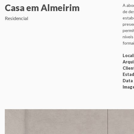
Casa em Almeirim
A abo
de des
Residencial
estabe
presen
permit
níveis
formai
Local
Arqui
Clie
Esta
Data
Imag