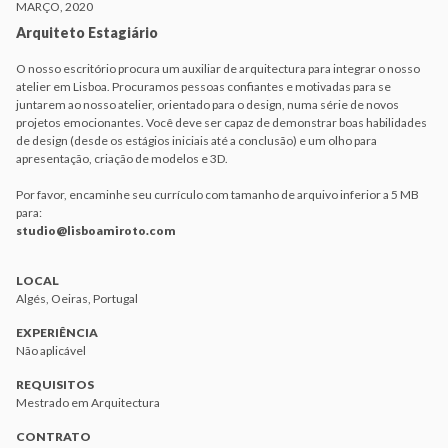
MARÇO, 2020
Arquiteto Estagiário
O nosso escritório procura um auxiliar de arquitectura para integrar o nosso
atelier em Lisboa. Procuramos pessoas confiantes e motivadas para se
juntarem ao nosso atelier, orientado para o design, numa série de novos
projetos emocionantes. Você deve ser capaz de demonstrar boas habilidades
de design (desde os estágios iniciais até a conclusão) e um olho para
apresentação, criação de modelos e 3D.
Por favor, encaminhe seu currículo com tamanho de arquivo inferior a 5 MB
para:
studio@lisboamiroto.com
LOCAL
Algés, Oeiras, Portugal
EXPERIÊNCIA
Não aplicável
REQUISITOS
Mestrado em Arquitectura
CONTRATO