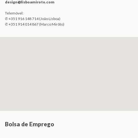
design@lisboamiroto.com
Telemóvel:
✆ +351 916 148 714 (João Lisboa)
✆ +351 914 014 867 (Marco Mirôto)
Bolsa de Emprego