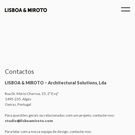
Pessoas
Contactos
EN
PT
Contactos
LISBOA & MIROTO – Architectural Solutions, Lda
Rua Dr. Mário Charrua, 25, 2º Esqº
1495-235, Algés
Oeiras, Portugal
Para questões gerais ou relacionadas com um projeto, contacte-nos:
studio@lisboamiroto.com
Para falar com a nossa equipa de design, contacte-nos: